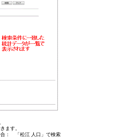
、
できます。
合： 「松江 人口」で検索