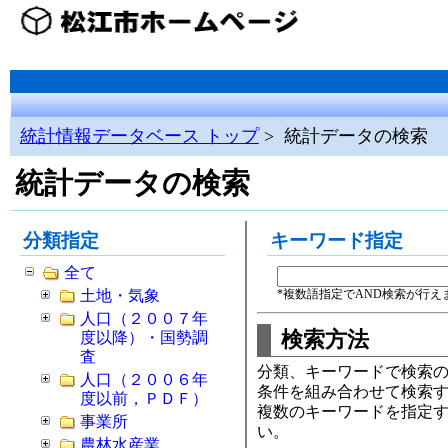
統計情報データベース トップ
> 統計データの検索
統計データの検索
分類指定
キーワード指定
全て
土地・気象
*複数語指定でAND検索が行えます
人口（２００７年
検索方法
度以降）・国勢調
査
分類、キーワードで検索
人口（２００６年
条件を組み合わせて検索
度以前，ＰＤＦ）
複数のキーワードを指定
事業所
い。
農林水産業